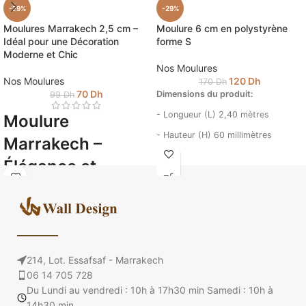
-29%
-29%
Moulures Marrakech 2,5 cm –
Moulure 6 cm en polystyrène
Idéal pour une Décoration
forme S
Moderne et Chic
Nos Moulures
Nos Moulures
120
Dh
170
Dh
70
Dh
Dimensions du produit:
99
Dh
- Longueur (L)
2,40 mètres
Moulure
- Hauteur (H)
60 millimètres
Marrakech –
- Profondeur (P)
millimètres
Élégance et
Matériau:
HDPS
Polystyrène haute
Légèreté avec le
densité
Polystyrène Haute
Couleur:
Densité (PHD)
- Blanc
- Prêt à peindre
Ajoutez une touche raffinée à votre
214, Lot. Essafsaf - Marrakech
Avantages de la moulure MS60MM
décoration avec nos
moulures à
06 14 705 728
:
Marrakech
en
polystyrène haute
Du Lundi au vendredi : 10h à 17h30 min Samedi : 10h à
densité (PHD)
. Conçues pour allier
14h30 min
Matériau léger