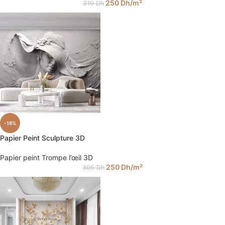
250
Dh
/m²
319
Dh
-18%
Papier Peint Sculpture 3D
Papier peint Trompe l’œil 3D
250
Dh
/m²
305
Dh