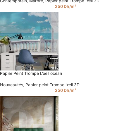
Contemporain
,
Marbre
,
Papier peint Trompe l’œil 3D
250
Dh
/m²
Papier Peint Trompe L’oeil océan
Nouveautés
,
Papier peint Trompe l’œil 3D
250
Dh
/m²