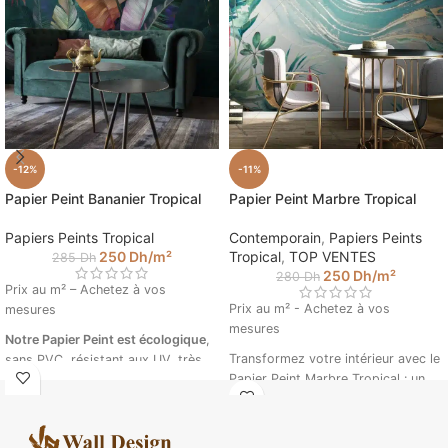
-12%
-11%
Papier Peint Bananier Tropical
Papier Peint Marbre Tropical
Papiers Peints Tropical
Contemporain
,
Papiers Peints
250
Dh
/m²
Tropical
,
TOP VENTES
285
Dh
250
Dh
/m²
280
Dh
Prix au m² – Achetez à vos
Prix au m² - Achetez à vos
mesures
mesures
Notre Papier Peint est écologique
,
Transformez votre intérieur avec le
sans PVC, résistant aux UV, très
Papier Peint Marbre Tropical : un
grande résistance à la déchirure et
mélange sophistiqué de géométrie
la traction. Le produit est ignifuge.
et de motifs marbrés, rehaussé
il ne génère aucun reflet avec les
d'une touche tropicale. Idéal pour
éclairages.