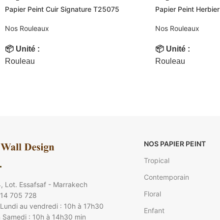
Papier Peint Cuir Signature T25075
Papier Peint Herbie
Nos Rouleaux
Nos Rouleaux
📦 Unité :
📦 Unité :
Rouleau
Rouleau
🌍 Origine :
🌍 Origine :
Allemagne
Allemagne
💧 Lavable :
Oui
💧 Lavable :
Oui
🧱 Support :
🧱 Support :
Intissé
Intissé
NOS PAPIER PEINT
📏 Dimensions :
📏 Dimensions :
Tropical
10.05 × 0.53 m
10.05 × 0.53 m
Contemporain
🧭 Style :
🧭 Style :
, Lot. Essafsaf - Marrakech
Floral
 14 705 728
Moderne
Moderne
Lundi au vendredi : 10h à 17h30
Enfant
🏠 Espaces :
🏠 Espaces :
 Samedi : 10h à 14h30 min