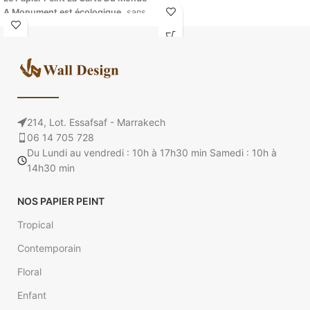
A Monument est écologique
, sans
tendresse dans la chambre de
PVC, résistant aux UV, très grande
votre enfant grâce à ce papier
résistance à la déchirure et la
peint aux douces couleurs et
traction. Le produit est ignifuge. I
l
motifs Pandas. Les tendres motifs
ne génère aucun reflet avec les
vont séduire votre enfant en un clin
éclairages.
d’œil. Convient aux chambres de
Garçons et Filles. Créer facilement
* Veuillez insérer vos mesures pour
une chambre de bébé de rêve avec
calculer le prix de votre papier
214, Lot. Essafsaf - Marrakech
notre papier peint intissé sur
peint intissé. (Ex : 4.5 m sur 2.85).
06 14 705 728
mesure.
Du Lundi au vendredi : 10h à 17h30 min Samedi : 10h à
Papier peint Enfant Panda
14h30 min
© Walldesign
Veuillez insérer vos mesures pour
NOS PAPIER PEINT
calculer le prix de votre papier
peint. (Ex : 4.5 m sur 2.85).
Tropical
Contemporain
Floral
Enfant