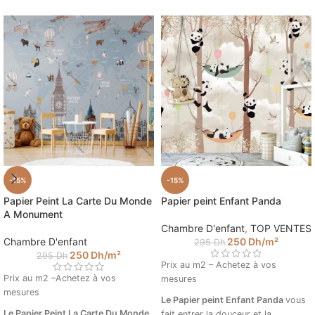
-15%
-15%
Papier Peint La Carte Du Monde
Papier peint Enfant Panda
A Monument
Chambre D'enfant
,
TOP VENTES
Chambre D'enfant
250
Dh
/m²
295
Dh
250
Dh
/m²
295
Dh
Prix au m2 – Achetez à vos
Prix au m2 –Achetez à vos
mesures
mesures
Le Papier peint Enfant Panda
vous
Le Papier Peint La Carte Du Monde
fait entrer la douceur et la