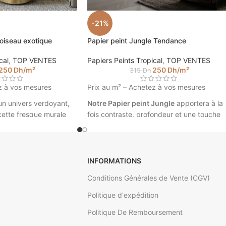
-21%
 oiseau exotique
Papier peint Jungle Tendance
cal
,
TOP VENTES
Papiers Peints Tropical
,
TOP VENTES
250
Dh
/m²
250
Dh
/m²
315
Dh
z à vos mesures
Prix au m² – Achetez à vos mesures
n univers verdoyant,
Notre Papier peint Jungle
apportera à la
cette fresque murale
fois contraste, profondeur et une touche
ion va transformer
très tendance dans votre intérieur. Créez
le rendre sublime.
un intérieur unique avec nos tapisseries à
rieur une touche
vos mesures.
papier peint Jungle
INFORMATIONS
Papier peint Jungle Tendance ©
oramique aux motifs
Walldesign
Conditions Générales de Vente (CGV)
ne création tropicale
* Veuillez insérer vos mesures pour calcul
mis. Design mural
Politique d'expédition
le prix de votre papier peint intissé. (Ex :
our s'adapter à toutes
Politique De Remboursement
4.5 m sur 2.85).
e mur.