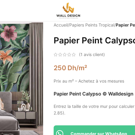
Accueil
/
Papiers Peints Tropical
/
Papier Pe
Papier Peint Calyps
(
1
avis client)
250
Dh
/m²
Prix au m² – Achetez à vos mesures
Papier Peint Calypso © Walldesign
Entrez la taille de votre mur pour calculer
2.85).
Commander sur WhatsApp