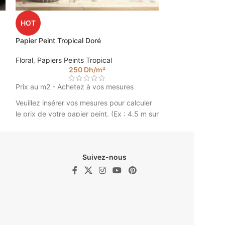
Papier Peint Gol
HOT
Floral
,
Papiers Pe
Papier Peint Tropical Doré
Floral
,
Papiers Peints Tropical
Prix au m2 - Ach
250
Dh
/m²
Veuillez insérer 
Prix au m2 - Achetez à vos mesures
le prix de votre p
2.85).
Veuillez insérer vos mesures pour calculer
le prix de votre papier peint. (Ex : 4.5 m sur
Papier Peint G
2.85).
@walldesign
Papier Peint Tropical Doré ©
Walldesign
Suivez-nous
er