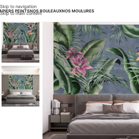
Skip to navigation
APIERS PEINTS
NOS ROULEAUX
NOS MOULURES
Skip to main content