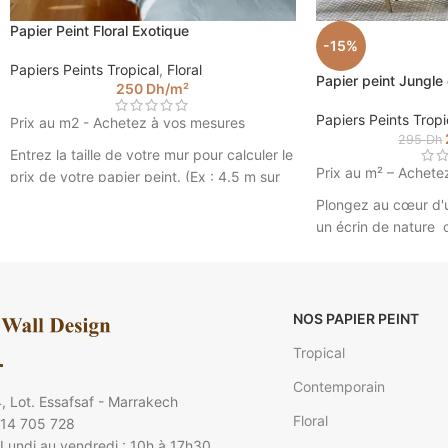
Papier Peint Floral Exotique
-15%
Papiers Peints Tropical
,
Floral
Papier peint Jungle
250
Dh
/m²
Papiers Peints Tropi
Prix au m2 - Achetez à vos mesures
295
Dh
Entrez la taille de votre mur pour calculer le
Prix au m² – Achete
prix de votre papier peint. (Ex : 4.5 m sur
2.85).
Plongez au cœur d'u
un écrin de nature 
aux motifs d'except
votre intérieur pour 
Donnez à votre inté
raffinée grâce à ce
NOS PAPIER PEINT
oiseau exotique
pan
Tropical
du plus bel effet ! U
qui va épater vos a
Contemporain
, Lot. Essafsaf - Marrakech
réalisé sur mesure p
Floral
 14 705 728
les configurations d
Lundi au vendredi : 10h à 17h30