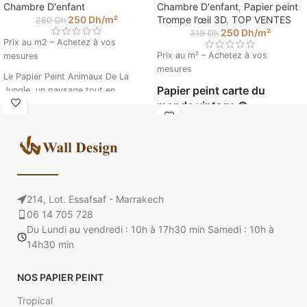
Chambre D'enfant
Chambre D'enfant
,
Papier peint
250
Dh
/m²
Trompe l’œil 3D
,
TOP VENTES
280
Dh
250
Dh
/m²
319
Dh
Prix au m2 – Achetez à vos
Prix au m² – Achetez à vos
mesures
mesures
Le Papier Peint Animaux De La
Papier peint carte du
Jungle, un paysage tout en
peinture pour décorer l'espace de
monde vintage ©
vie de nos jeunes explorateurs, une
Walldesign
invitation au voyage avec une
* Veuillez insérer vos mesures pour
faune riche en couleur, éléphants,
calculer le prix de votre papier
lionceau et girafes dans une jungle
peint intissé. (Ex : 4.5 m sur 2.85).
luxuriante.
Papier Peint Animaux De
214, Lot. Essafsaf - Marrakech
La Jungle © Walldesign
06 14 705 728
Du Lundi au vendredi : 10h à 17h30 min Samedi : 10h à
Veuillez insérer vos mesures pour
14h30 min
calculer le prix de votre papier
peint. (Ex : 4.5 m sur 2.85).
NOS PAPIER PEINT
Tropical