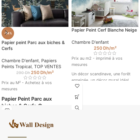
Papier Peint Cerf Blanche Neige
-14%
Chambre D'enfant
Papier peint Parc aux biches &
250
Dh
/m²
Cerfs
Prix au m2 - imprimé à vos
Chambre D'enfant
,
Papiers
mesures
Peints Tropical
,
TOP VENTES
250
Dh
/m²
290
Dh
Un décor scandinave, une forêt
enneigée, un décor mural idéal
Prix au M² - Achetez à vos
pour s'évader dans un doux
mesures
sommeil. Ce papier peint
Papier Peint Parc aux
panoramique convient aux
biches & Cerfs ©
chambres enfants et bébés. Créer
facilement le monde imaginaire qu'il
Walldesign
a toujours rêvé avec notre fresque
Entrez la taille de votre mur pour
murale imprimées sur mesure.
calculer le prix de votre papier
Veuillez insérer vos mesures pour
peint. (Ex : 4.5 m sur 2.85).
calculer le prix de votre papier