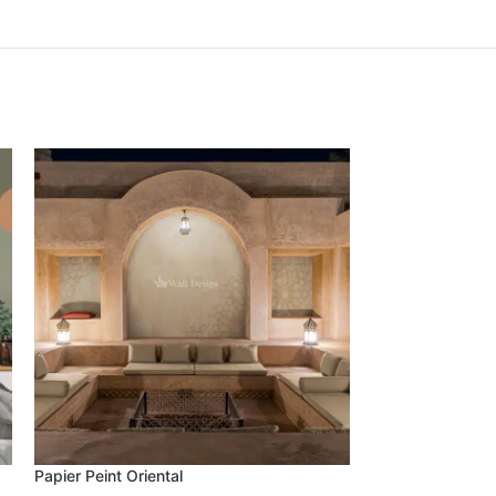
Papier Peint Oriental
Papier Peint Her