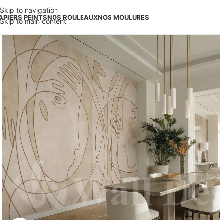
Skip to navigation
APIERS PEINTS
NOS ROULEAUX
NOS MOULURES
Skip to main content