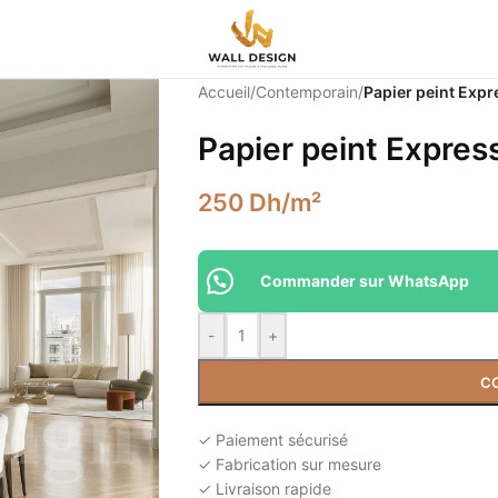
Accueil
/
Contemporain
/
Papier peint Expr
Papier peint Expres
250
Dh
/m²
Commander sur WhatsApp
-
+
C
✓ Paiement sécurisé
✓ Fabrication sur mesure
✓ Livraison rapide