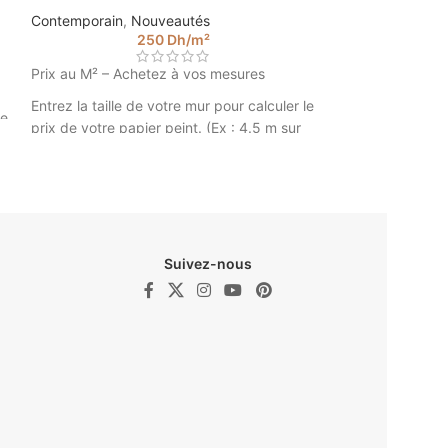
Contemporain
,
Nouveautés
Nouveautés
,
Con
250
Dh
/m²
Peints Tropical
Prix au M² – Achetez à vos mesures
Prix au M² - Ach
Entrez la taille de votre mur pour calculer le
le
Entrez la taille d
prix de votre papier peint. (Ex : 4.5 m sur
prix de votre pap
2.85).
2.85).
Papier peint oriental @ walldesign
Papier Peint H
Walldesign
Suivez-nous