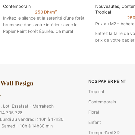
Contemporain
Nouveautés
,
Conte
250
Dh
/m²
Tropical
25
Invitez le silence et la sérénité d’une forêt
Prix au M2 – Achete
brumeuse dans votre intérieur avec le
Papier Peint Forêt Épurée. Ce mural
Entrez la taille de v
prix de votre papier 
2.85).
Papier Peint Forêt Br
NOS PAPIER PEINT
Tropical
Contemporain
, Lot. Essafsaf - Marrakech
Floral
 14 705 728
Lundi au vendredi : 10h à 17h30
Enfant
 Samedi : 10h à 14h30 min
Trompe-l’œil 3D