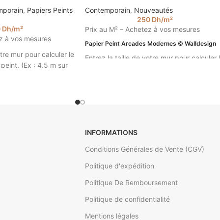
mporain
,
Papiers Peints
Contemporain
,
Nouveautés
250
Dh
/m²
0
Dh
/m²
Prix au M² – Achetez à vos mesures
z à vos mesures
Papier Peint Arcades Modernes © Walldesign
otre mur pour calculer le
Entrez la taille de votre mur pour calculer 
peint. (Ex : 4.5 m sur
prix de votre papier peint. (Ex : 4.5 m sur
2.85).
umeuse @walldesign
INFORMATIONS
Conditions Générales de Vente (CGV)
Politique d'expédition
Politique De Remboursement
Politique de confidentialité
Mentions légales