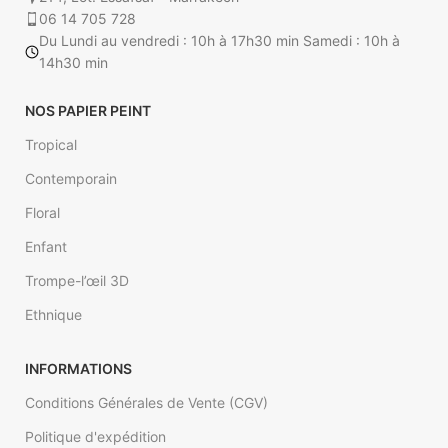
06 14 705 728
* Veuillez insérer vos mesures pour
Veuillez insérer vos mesures pour
Du Lundi au vendredi : 10h à 17h30 min Samedi : 10h à
calculer le prix de votre papier
calculer le prix de votre papier
peint intissé. (Ex : 4.5 m sur 2.85).
14h30 min
peint. (Ex : 4.5 m sur 2.85).
NOS PAPIER PEINT
Tropical
Contemporain
Floral
Enfant
Trompe-l’œil 3D
Ethnique
INFORMATIONS
Conditions Générales de Vente (CGV)
Politique d'expédition