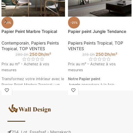
-11%
-21%
Papier Peint Marbre Tropical
Papier peint Jungle Tendance
Contemporain
,
Papiers Peints
Papiers Peints Tropical
,
TOP
Tropical
,
TOP VENTES
VENTES
250
Dh
/m²
250
Dh
/m²
280
Dh
315
Dh
Prix au m² - Achetez à vos
Prix au m² – Achetez à vos
mesures
mesures
Transformez votre intérieur avec le
Notre Papier peint
Papier Peint Marbre Tropical : un
Jungle
apportera à la fois
mélange sophistiqué de géométrie
contraste, profondeur et une
et de motifs marbrés, rehaussé
touche très tendance dans votre
d'une touche tropicale. Idéal pour
intérieur. Créez un intérieur unique
mettre en valeur vos murs avec
avec nos tapisseries à vos
élégance et originalité. Découvrez
mesures.
comment ce décor mural unique
Papier peint Jungle
peut transformer votre espace dès
Tendance © Walldesign
214, Lot. Essafsaf - Marrakech
maintenant !