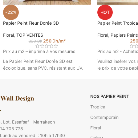
-22%
HOT
Papier Peint Fleur Dorée 3D
Papier Peint Tropica
Floral
,
TOP VENTES
Floral
,
Papiers Peint
250
Dh
/m²
25
320
Dh
Prix au m2 – imprimé à vos mesures
Prix au m2 - Achete
Le Papier Peint Fleur Dorée 3D est
Veuillez insérer vos
écologique, sans PVC, résistant aux UV,
le prix de votre papi
très grande résistance à la déchirure et la
2.85).
traction. Le produit est ignifuge. C’est un
Papier Peint Trop
textile mat avec un grain naturel, il ne
Walldesign
génère aucun reflet avec les éclairages.
NOS PAPIER PEINT
Fleur 3D © Wall design
Tropical
Veuillez insérer vos mesures pour calculer
Contemporain
le prix de votre papier peint. (Ex : 4.5 m sur
, Lot. Essafsaf - Marrakech
2.85).
Floral
 14 705 728
Lundi au vendredi : 10h à 17h30