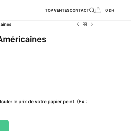
TOP VENTES
CONTACT
0
DH
caines
 Américaines
culer le prix de votre papier peint. (Ex :