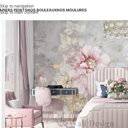
Skip to navigation
APIERS PEINTS
NOS ROULEAUX
NOS MOULURES
Skip to main content