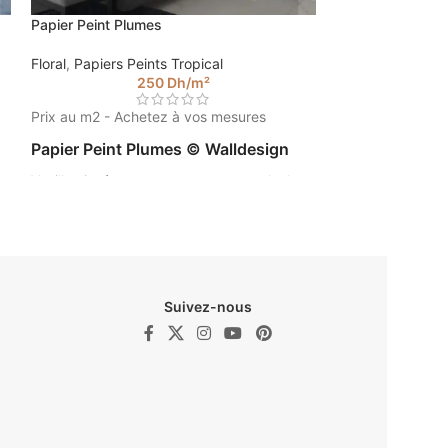
Papier Peint Plumes
Papier Peint Pa
Floral
,
Papiers Peints Tropical
Floral
,
Papiers Pe
250
Dh
/m²
Prix au m2 - Achetez à vos mesures
Prix au m2 - Ach
Papier Peint Plumes © Walldesign
Entrez la taille d
prix de votre pap
Veuillez insérer vos mesures pour calculer
2.85).
le prix de votre papier peint. (Ex : 4.5 m sur
Papier Peint 
2.85).
Walldesign
Suivez-nous
ur