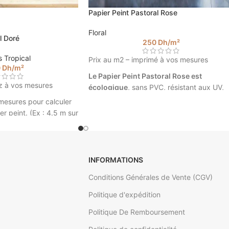
Papier Peint Pastoral Rose
Floral
l Doré
250
Dh
/m²
s Tropical
Prix au m2 – imprimé à vos mesures
0
Dh
/m²
Le Papier Peint Pastoral Rose est
z à vos mesures
écologique
, sans PVC, résistant aux UV,
très grande résistance à la déchirure et la
 mesures pour calculer
traction. Le produit est ignifuge. C’est un
er peint. (Ex : 4.5 m sur
textile mat avec un grain naturel,
il ne
génère aucun reflet avec les éclairages.
ical Doré ©
Pastoral Rose © Walldesign
INFORMATIONS
Veuillez insérer vos mesures pour calculer
Conditions Générales de Vente (CGV)
le prix de votre papier peint. (Ex : 4.5 m s
2.85).
Politique d'expédition
Politique De Remboursement