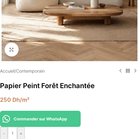
Élargir
Accueil
/
Contemporain
Papier Peint Forêt Enchantée
250
Dh
/m²
Commander sur WhatsApp
-
+