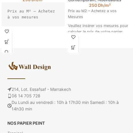
250
Dh
/m²
Prix au M2 – Achetez a vos
Prix au M² – Achetez 
Mesures
à vos mesures

Veuillez insérer vos mesures pour
Entrez la taille de 
calculer le prix de votre papier
votre mur pour 
peint. (Ex : 4.5 m sur 2.85).
calculer le prix de 
visages abstraits contemporains
votre papier peint. 
@walldesign
(Ex : 4.5 m sur 
2.85).
214, Lot. Essafsaf - Marrakech
06 14 705 728
Du Lundi au vendredi : 10h à 17h30 min Samedi : 10h à
14h30 min
NOS PAPIER PEINT