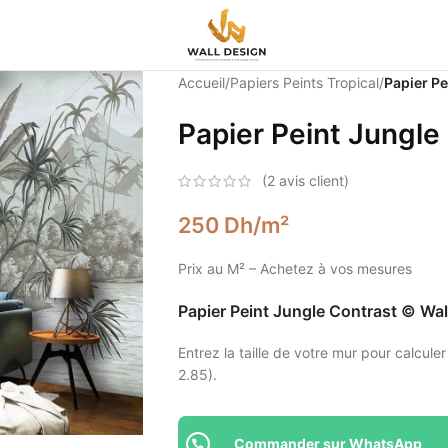
Accueil
/
Papiers Peints Tropical
/
Papier Pe
Papier Peint Jungle
(
2
avis client)
250
Dh
/m²
Prix au M² – Achetez à vos mesures
Papier Peint Jungle Contrast © Wa
Entrez la taille de votre mur pour calculer
2.85).
Commander sur WhatsApp