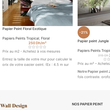
Papier Peint Floral Exotique
-21%
Papiers Peints Tropical
,
Floral
Papier peint Jungl
250
Dh
/m²
Papiers Peints Tropi
Prix au m2 - Achetez à vos mesures
315
Dh
Entrez la taille de votre mur pour calculer le
Prix au m² – Achete
prix de votre papier peint. (Ex : 4.5 m sur
2.85).
Notre Papier peint 
fois contraste, prof
très tendance dans v
un intérieur unique 
vos mesures.
Papier peint Jun
NOS PAPIER PEINT
Walldesign