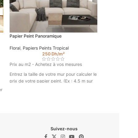
Papier Peint Panoramique
Papier Peint Trop
Floral
,
Papiers Peints Tropical
Floral
,
Papiers Pe
250
Dh
/m²
Prix au m2 - Achetez à vos mesures
Prix au M² - Ach
Entrez la taille de votre mur pour calculer le
Veuillez insérer 
prix de votre papier peint. (Ex : 4.5 m sur
le prix de votre p
2.85).
2.85).
er
Papier Peint Panoramique ©
Walldesign
Suivez-nous