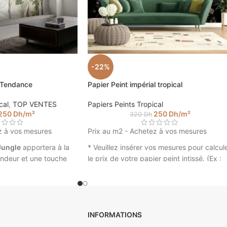
-22%
e Tendance
Papier Peint impérial tropical
cal
,
TOP VENTES
Papiers Peints Tropical
250
Dh
/m²
250
Dh
/m²
320
Dh
z à vos mesures
Prix au m2 - Achetez à vos mesures
Jungle
apportera à la
* Veuillez insérer vos mesures pour calcul
ondeur et une touche
le prix de votre papier peint intissé. (Ex :
otre intérieur. Créez
4.5 m sur 2.85).
avec nos tapisseries à
Papier peint impérial tropical ©
Walldesign
gle Tendance ©
INFORMATIONS