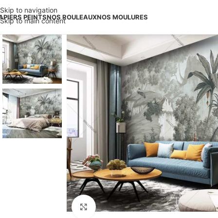
Skip to navigation
APIERS PEINTS
NOS ROULEAUX
NOS MOULURES
Skip to main content
Élargir