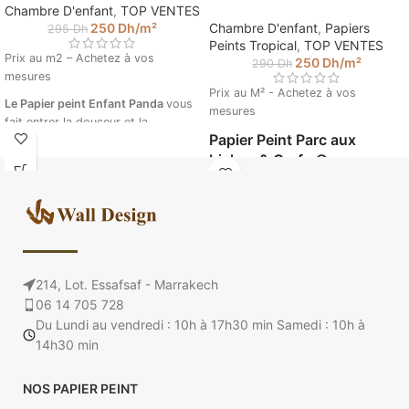
Chambre D'enfant
,
TOP VENTES
250
Dh
/m²
Chambre D'enfant
,
Papiers
295
Dh
Peints Tropical
,
TOP VENTES
Prix au m2 – Achetez à vos
250
Dh
/m²
290
Dh
mesures
Prix au M² - Achetez à vos
Le Papier peint Enfant Panda
vous
mesures
fait entrer la douceur et la
Papier Peint Parc aux
tendresse dans la chambre de
biches & Cerfs ©
votre enfant grâce à ce papier
peint aux douces couleurs et
Walldesign
motifs Pandas. Les tendres motifs
Entrez la taille de votre mur pour
vont séduire votre enfant en un clin
calculer le prix de votre papier
d’œil. Convient aux chambres de
peint. (Ex : 4.5 m sur 2.85).
Garçons et Filles. Créer facilement
une chambre de bébé de rêve avec
214, Lot. Essafsaf - Marrakech
notre papier peint intissé sur
06 14 705 728
mesure.
Du Lundi au vendredi : 10h à 17h30 min Samedi : 10h à
Papier peint Enfant Panda
14h30 min
© Walldesign
Veuillez insérer vos mesures pour
NOS PAPIER PEINT
calculer le prix de votre papier