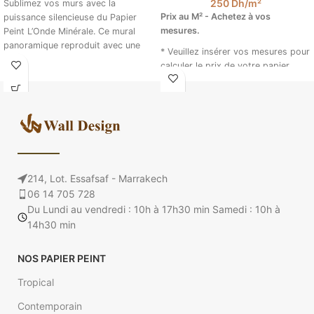
250
Dh
/m²
Sublimez vos murs avec la
Prix au M² - Achetez à vos
puissance silencieuse du Papier
mesures.
Peint L’Onde Minérale. Ce mural
panoramique reproduit avec une
* Veuillez insérer vos mesures pour
précision saisissante
calculer le prix de votre papier
peint intissé. (Ex : 4.5 m sur 2.85).
Papier Peint Abstract
Golden Marble @walldesign
214, Lot. Essafsaf - Marrakech
06 14 705 728
Du Lundi au vendredi : 10h à 17h30 min Samedi : 10h à
14h30 min
NOS PAPIER PEINT
Tropical
Contemporain