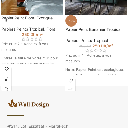
Papier Peint Floral Exotique
-12%
Papiers Peints Tropical
,
Floral
Papier Peint Bananier Tropical
250
Dh
/m²
Papiers Peints Tropical
Prix au m2 - Achetez à vos
250
Dh
/m²
285
Dh
mesures
Prix au m² – Achetez à vos
Entrez la taille de votre mur pour
mesures
calculer le prix de votre papier
peint. (Ex : 4.5 m sur 2.85).
Notre Papier Peint est écologique
,
sans PVC, résistant aux UV, très
grande résistance à la déchirure et
la traction. Le produit est ignifuge.
il ne génère aucun reflet avec les
éclairages.
Papier Peint Bananier
Tropical © Walldesign
Veuillez insérer vos mesures pour
214, Lot. Essafsaf - Marrakech
calculer le prix de votre papier