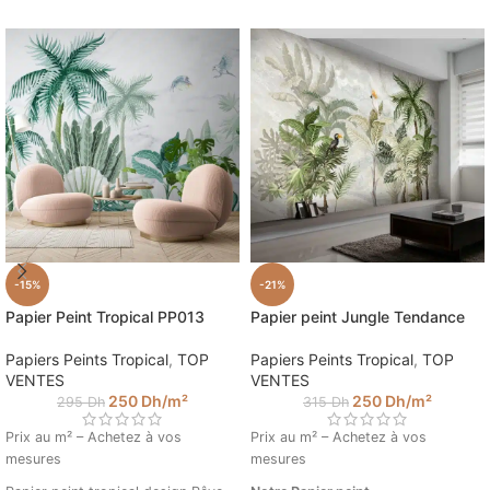
-15%
-21%
Papier Peint Tropical PP013
Papier peint Jungle Tendance
Papiers Peints Tropical
,
TOP
Papiers Peints Tropical
,
TOP
VENTES
VENTES
250
Dh
/m²
250
Dh
/m²
295
Dh
315
Dh
Prix au m² – Achetez à vos
Prix au m² – Achetez à vos
mesures
mesures