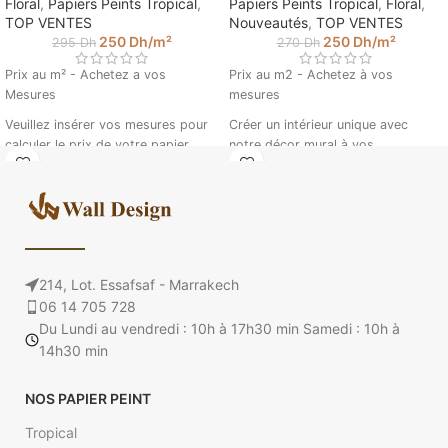
Floral
,
Papiers Peints Tropical
,
Papiers Peints Tropical
,
Floral
,
TOP VENTES
Nouveautés
,
TOP VENTES
250
Dh
/m²
250
Dh
/m²
295
Dh
270
Dh
Prix au m² - Achetez a vos
Prix au m2 - Achetez à vos
Mesures
mesures
Veuillez insérer vos mesures pour
Créer un intérieur unique avec
calculer le prix de votre papier
notre décor mural à vos
peint. (Ex : 4.5 m sur 2.85).
dimensions. Plongez au cœur d'une
jungle mystérieuse au Costa Rica.
Papier Peint Palmier 2 @walldesign
Ce papier peint palmier va vous
transporter dans un décor tropical.
Donnez à votre intérieur un look
tendance, et raffiné grâce à cette
214, Lot. Essafsaf - Marrakech
fresque murale aux motifs du plus
bel effet !
06 14 705 728
Du Lundi au vendredi : 10h à 17h30 min Samedi : 10h à
Veuillez insérer vos mesures pour
14h30 min
calculer le prix de votre papier
peint. (Ex : 4.5 m sur 2.85).
NOS PAPIER PEINT
Tropical