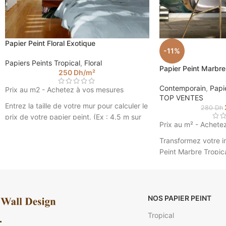
Papier Peint Floral Exotique
-11%
Papiers Peints Tropical
,
Floral
Papier Peint Marbre
250
Dh
/m²
Contemporain
,
Papie
Prix au m2 - Achetez à vos mesures
TOP VENTES
Entrez la taille de votre mur pour calculer le
280
Dh
prix de votre papier peint. (Ex : 4.5 m sur
Prix au m² - Achete
2.85).
Transformez votre in
Peint Marbre Tropic
sophistiqué de géom
marbrés, rehaussé d
Idéal pour mettre e
élégance et original
NOS PAPIER PEINT
comment ce décor m
Tropical
transformer votre e