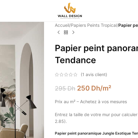
Accueil
/
Papiers Peints Tropical
/
Papier p
Papier peint panor
Tendance
(
1
avis client)
250
Dh
/m²
295
Dh
Prix au m² – Achetez à vos mesures
Entrez la taille de votre mur pour calculer
2.85).
Papier peint panoramique Jungle Exotique Te