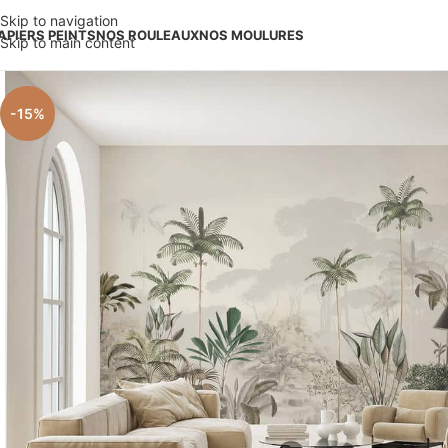
Skip to navigation
APIERS PEINTS
NOS ROULEAUX
NOS MOULURES
Skip to main content
-15%