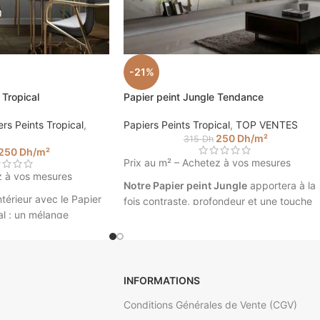
-21%
 Tropical
Papier peint Jungle Tendance
rs Peints Tropical
,
Papiers Peints Tropical
,
TOP VENTES
250
Dh
/m²
315
Dh
250
Dh
/m²
Prix au m² – Achetez à vos mesures
z à vos mesures
Notre Papier peint Jungle
apportera à la
térieur avec le Papier
fois contraste, profondeur et une touche
al : un mélange
très tendance dans votre intérieur. Créez
étrie et de motifs
un intérieur unique avec nos tapisseries à
'une touche tropicale.
vos mesures.
n valeur vos murs avec
Papier peint Jungle Tendance ©
ité. Découvrez
INFORMATIONS
Walldesign
ural unique peut
Conditions Générales de Vente (CGV)
space dès maintenant !
* Veuillez insérer vos mesures pour calcul