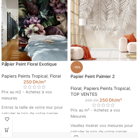
Papier Peint Floral Exotique
-15%
Papiers Peints Tropical
,
Floral
Papier Peint Palmier 2
250
Dh
/m²
Floral
,
Papiers Peints Tropical
,
Prix au m2 - Achetez à vos
TOP VENTES
mesures
250
Dh
/m²
295
Dh
Entrez la taille de votre mur pour
Prix au m² - Achetez a vos
calculer le prix de votre papier
Mesures
peint. (Ex : 4.5 m sur 2.85).
Veuillez insérer vos mesures pour
calculer le prix de votre papier
peint. (Ex : 4.5 m sur 2.85).