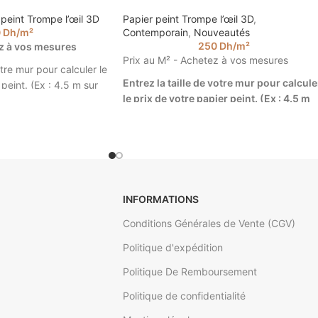
 peint Trompe l’œil 3D
Papier peint Trompe l’œil 3D
,
0
Dh
/m²
Contemporain
,
Nouveautés
250
Dh
/m²
ez à vos mesures
Prix au M² - Achetez à vos mesures
otre mur pour calculer le
Entrez la taille de votre mur pour calcule
peint. (Ex : 4.5 m sur
le prix de votre papier peint. (Ex : 4.5 m
sur 2.85).
'oeil océan @walldesign
Papier Peint Trompe L'oeil Arch
Vintage @ walldesign
INFORMATIONS
Conditions Générales de Vente (CGV)
Politique d'expédition
Politique De Remboursement
Politique de confidentialité