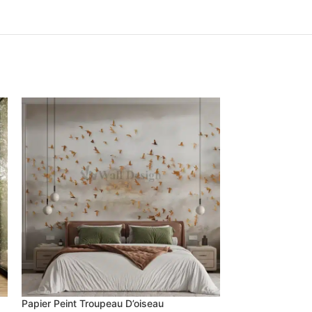
Papier Peint Boi
Papier Peint Troupeau D’oiseau
Papier peint Trom