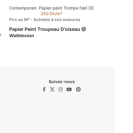
Contemporain
,
Papier peint Trompe l’œil 3D
Prix au m2 – Ac
250
Dh
/m²
Papier Peint B
Prix au M² - Achetez à vos mesures
Entrez la taille d
Papier Peint Troupeau D'oiseau @
r
prix de votre pap
Walldesign
2.85).
Entrez la taille de votre mur pour calculer le
prix de votre papier peint. (Ex : 4.5 m sur
2.85).
Suivez-nous