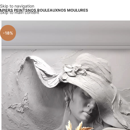
Skip to navigation
APIERS PEINTS
NOS ROULEAUX
NOS MOULURES
Skip to main content
-18%