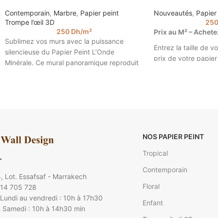
Contemporain
,
Marbre
,
Papier peint
Nouveautés
,
Papier
Trompe l’œil 3D
25
250
Dh
/m²
Prix au M² – Achet
Sublimez vos murs avec la puissance
Entrez la taille de v
silencieuse du Papier Peint L’Onde
prix de votre papier 
Minérale. Ce mural panoramique reproduit
2.85).
avec une précision saisissante
Papier Peint Trompe L
NOS PAPIER PEINT
Tropical
Contemporain
, Lot. Essafsaf - Marrakech
Floral
 14 705 728
Lundi au vendredi : 10h à 17h30
Enfant
 Samedi : 10h à 14h30 min