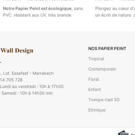
Notre Papier Peint est écologique
, sans
Plongez au cœur d'u
PVC, résistant aux UV, très grande
un écrin de nature 
résistance à la déchirure et la traction. Le
aux motifs d'except
produit est ignifuge.
il ne génère aucun
votre intérieur pour 
reflet avec les éclairages.
Donnez à votre inté
raffinée grâce à ce
Papier Peint Bananier Tropical ©
oiseau exotique
pan
NOS PAPIER PEINT
Walldesign
du plus bel effet ! U
Tropical
Veuillez insérer vos mesures pour calculer
qui va épater vos a
le prix de votre papier peint. (Ex : 4.5 m sur
réalisé sur mesure p
Contemporain
, Lot. Essafsaf - Marrakech
2.85).
les configurations d
Floral
 14 705 728
Papier peint Jun
Lundi au vendredi : 10h à 17h30
Enfant
@ walldesign
 Samedi : 10h à 14h30 min
Trompe-l’œil 3D
Entrez la taille de v
prix de votre papier 
Ethnique
2.85).