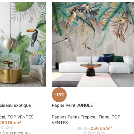
-15%
 oiseau exotique
Papier Peint JUNGLE
cal
,
TOP VENTES
Papiers Peints Tropical
,
Floral
,
TOP
250
Dh
/m²
VENTES
250
Dh
/m²
295
Dh
z à vos mesures