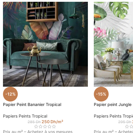
-12%
-15%
Papier Peint Bananier Tropical
Papier peint Jungle
Papiers Peints Tropical
Papiers Peints Tropi
250
Dh
/m²
285
Dh
295
Dh
Prix au m² – Achetez à vos mesures
Prix au m² – Achete