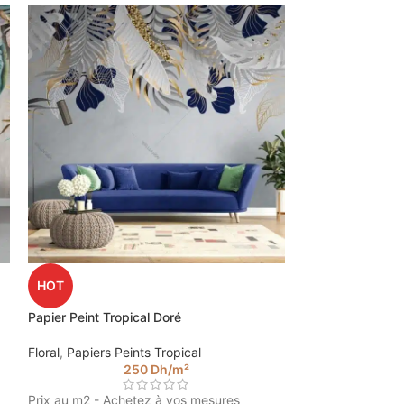
Papier Peint Gol
HOT
Floral
,
Papiers Pe
Papier Peint Tropical Doré
Floral
,
Papiers Peints Tropical
Prix au m2 - Ach
250
Dh
/m²
Veuillez insérer 
Prix au m2 - Achetez à vos mesures
le prix de votre p