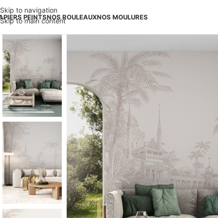
Skip to navigation
APIERS PEINTS
NOS ROULEAUX
NOS MOULURES
Skip to main content