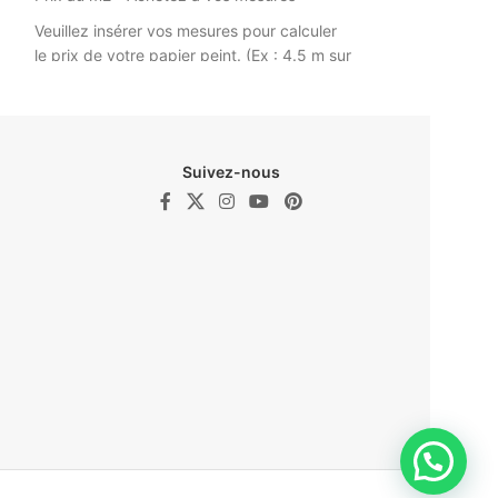
2.85).
Veuillez insérer vos mesures pour calculer
le prix de votre papier peint. (Ex : 4.5 m sur
Papier Peint G
2.85).
@walldesign
Papier Peint Tropical Doré ©
Walldesign
Suivez-nous
e
ur