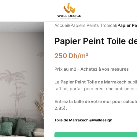
Accueil
/
Papiers Peints Tropical
/
Papier Pe
Papier Peint Toile 
250
Dh
/m²
Prix au m2 – Achetez à vos mesures
Le
Papier Peint
Toile de Marrakech
subl
raffiné, parfait pour créer une ambiance 
Entrez la taille de votre mur pour calcule
2.85).
Toile de Marrakech
@walldesign