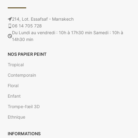
🧭 Style :
Moderne
🧭 Style :
Moderne
🏠 Espaces :
Bureau,
🏠 Espaces :
Bureau,
Chambre, Couloir, Cuisine,
214, Lot. Essafsaf - Marrakech
Chambre, Couloir, Cuisine,
06 14 705 728
Salle de bain, Salon
Salle de bain, Salon
Du Lundi au vendredi : 10h à 17h30 min Samedi : 10h à
📐 Surface recouvrable :
14h30 min
📐 Surface recouvrable :
5,33 m²
5,33 m²
NOS PAPIER PEINT
Tropical
Contemporain
Floral
Enfant
Trompe-l’œil 3D
Ethnique
INFORMATIONS