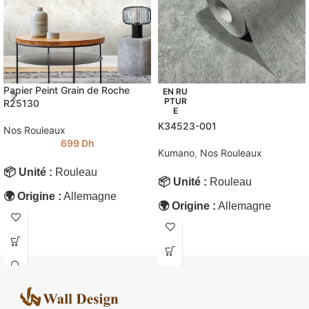
Papier Peint Grain de Roche
EN RU
PTUR
R25130
E
K34523-001
Nos Rouleaux
699
Dh
Kumano
,
Nos Rouleaux
📦 Unité :
Rouleau
📦 Unité :
Rouleau
🌍 Origine :
Allemagne
🌍 Origine :
Allemagne
💧 Lavable :
Oui
💧 Lavable :
Oui
🧱 Support :
Intissé
🧱 Support :
Intissé
📏 Dimensions :
10.05 × 0.53
📏 Dimensions :
10.05 × 0.53
m
m