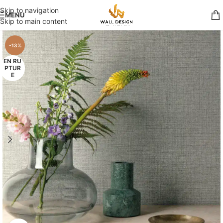
Skip to navigation
MENU
Skip to main content
-13%
EN RU
PTUR
E