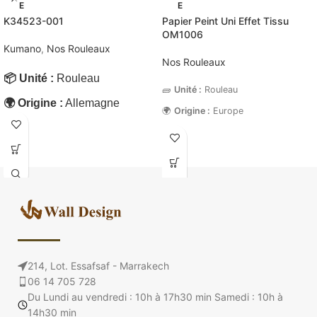
E
E
K34523-001
Papier Peint Uni Effet Tissu
OM1006
Kumano
,
Nos Rouleaux
Nos Rouleaux
📦 Unité :
Rouleau
🧱
Unité :
Rouleau
🌍 Origine :
Allemagne
🌍
Origine :
Europe
💧 Lavable :
Oui
💧
Lavable :
Oui, extra-lavable
🧱 Support :
Intissé
🧵
Support :
Intissé vinyl
📐
Dimensions :
10 × 1,06 m
📏 Dimensions :
10.05 × 0.53
m
📏
Surface recouvrable :
10,6 m²
🛠️
Pose :
Encollage du mur
🧭 Style :
Moderne
✅
Normes :
ISO 9001 / 10002 /
🏠 Espaces :
Bureau,
14001 / OHSAS 18001
Chambre, Couloir, Cuisine,
214, Lot. Essafsaf - Marrakech
🏠
Espaces :
Salon, Chambre,
Salle de bain, Salon
06 14 705 728
Bureau, Couloir, Entrée
Du Lundi au vendredi : 10h à 17h30 min Samedi : 10h à
📐 Surface recouvrable :
14h30 min
Papier peint uni effet tissu @