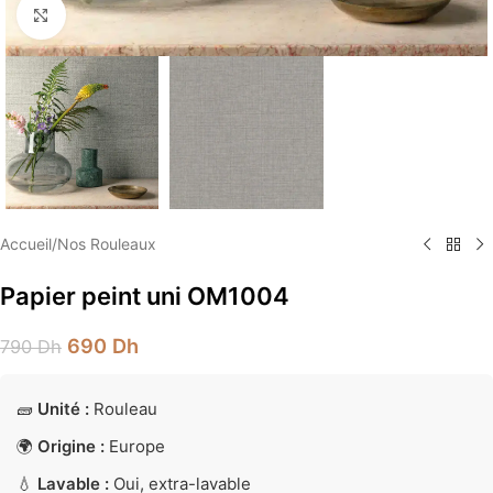
Élargir
Accueil
/
Nos Rouleaux
Papier peint uni OM1004
690
Dh
790
Dh
🧱
Unité :
Rouleau
🌍
Origine :
Europe
💧
Lavable :
Oui, extra-lavable