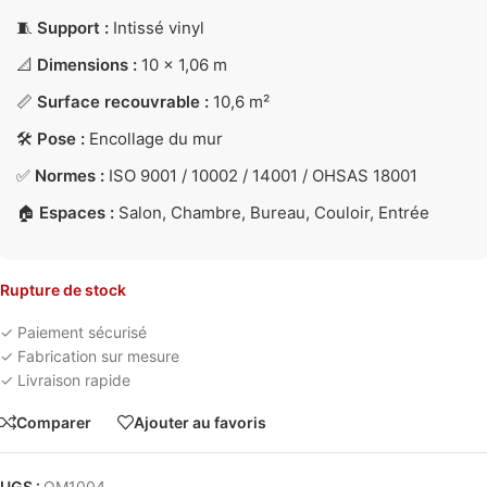
🧵
Support :
Intissé vinyl
📐
Dimensions :
10 × 1,06 m
📏
Surface recouvrable :
10,6 m²
🛠️
Pose :
Encollage du mur
✅
Normes :
ISO 9001 / 10002 / 14001 / OHSAS 18001
🏠
Espaces :
Salon, Chambre, Bureau, Couloir, Entrée
Rupture de stock
✓ Paiement sécurisé
✓ Fabrication sur mesure
✓ Livraison rapide
Comparer
Ajouter au favoris
UGS :
OM1004